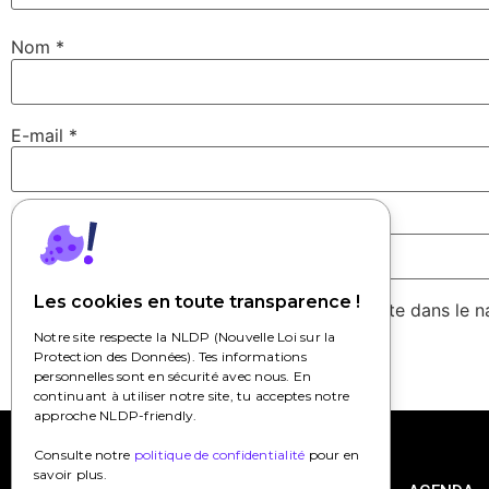
Nom
*
E-mail
*
Site web
Les cookies en toute transparence !
Enregistrer mon nom, mon e-mail et mon site dans le 
Notre site respecte la NLDP (Nouvelle Loi sur la
Protection des Données). Tes informations
personnelles sont en sécurité avec nous. En
continuant à utiliser notre site, tu acceptes notre
approche NLDP-friendly.
Consulte notre
politique de confidentialité
pour en
savoir plus.